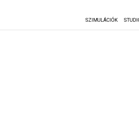
SZIMULÁCIÓK
STUDI
Minden szim
Abou
Cust
Fizika
Start
Matematika
Purc
Kémia
Földtudományok
Biológia
Lefordított szimuláció
Customizable Sims