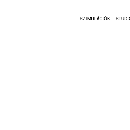
SZIMULÁCIÓK
STUDI
Minden szim
Abou
Cust
Fizika
Start
Matematika
Purc
Kémia
Földtudományok
Biológia
Lefordított szimuláció
Customizable Sims