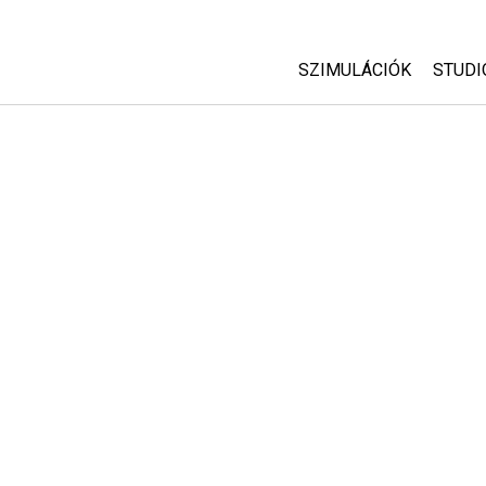
SZIMULÁCIÓK
STUDI
Minden szim
Abou
Cust
Fizika
Start
Matematika
Purc
Kémia
Földtudományok
Biológia
Lefordított szimuláció
Customizable Sims