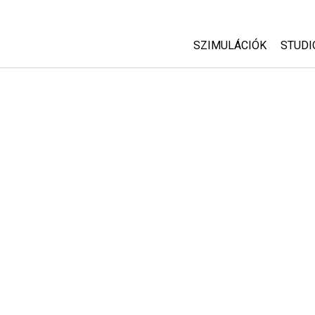
SZIMULÁCIÓK
STUDI
Minden szim
Abou
Cust
Fizika
Start
Matematika
Purc
Kémia
Földtudományok
Biológia
Lefordított szimuláció
Customizable Sims