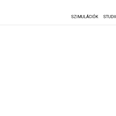
SZIMULÁCIÓK
STUDI
Minden szim
Abou
Cust
Fizika
Start
Matematika
Purc
Kémia
Földtudományok
Biológia
Lefordított szimuláció
Customizable Sims