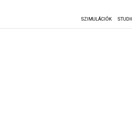
SZIMULÁCIÓK
STUDI
Minden szim
Abou
Cust
Fizika
Start
Matematika
Purc
Kémia
Földtudományok
Biológia
Lefordított szimuláció
Customizable Sims