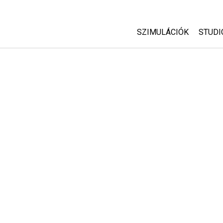
SZIMULÁCIÓK
STUDI
Minden szim
Abou
Cust
Fizika
Start
Matematika
Purc
Kémia
Földtudományok
Biológia
Lefordított szimuláció
Customizable Sims