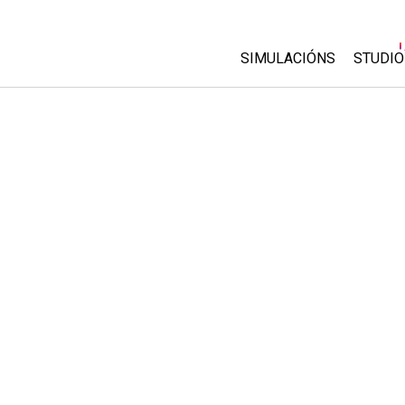
SIMULACIÓNS
STUDIO
All Sims
About
Custo
Física
Start 
Matemáticas
Purch
Química
Ciencias da Terra
Bioloxía
Simulacións traducidas
Customizable Sims