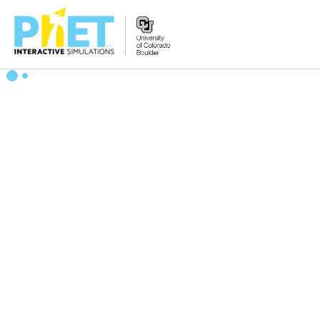
Search
the
PhET
Website