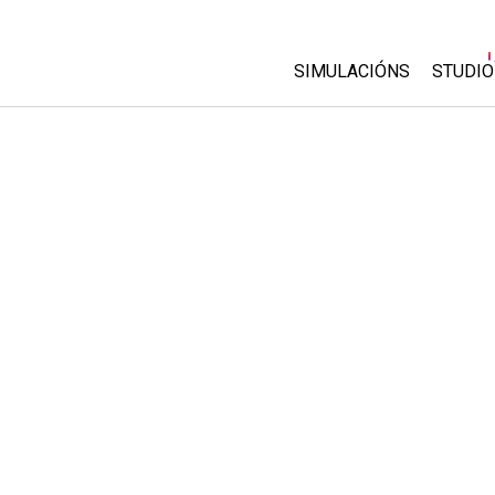
SIMULACIÓNS
STUDIO
All Sims
About
Custo
Física
Start 
Matemáticas
Purch
Química
Ciencias da Terra
Bioloxía
Simulacións traducidas
Customizable Sims