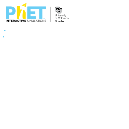
Search
the
PhET
Website