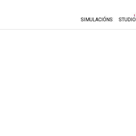
SIMULACIÓNS
STUDIO
All Sims
About
Custo
Física
Start 
Matemáticas
Purch
Química
Ciencias da Terra
Bioloxía
Simulacións traducidas
Customizable Sims