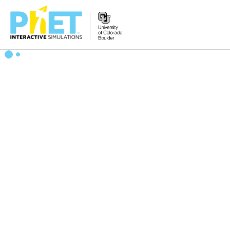
Search
the
PhET
Website