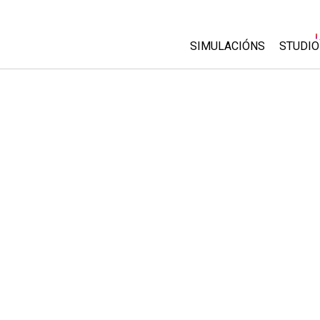
SIMULACIÓNS
STUDIO
All Sims
About
Custo
Física
Start 
Matemáticas
Purch
Química
Ciencias da Terra
Bioloxía
Simulacións traducidas
Customizable Sims