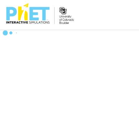
Search
the
PhET
Website