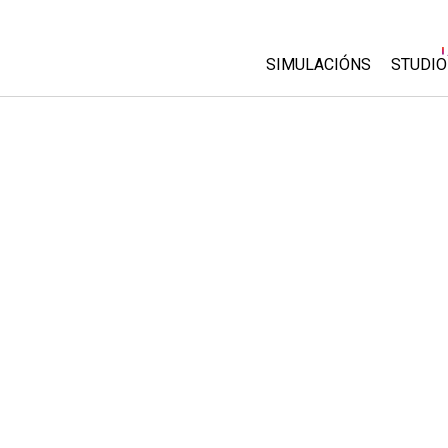
SIMULACIÓNS
STUDIO
All Sims
About
Custo
Física
Start 
Matemáticas
Purch
Química
Ciencias da Terra
Bioloxía
Simulacións traducidas
Customizable Sims