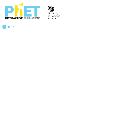
Search
the
PhET
Website