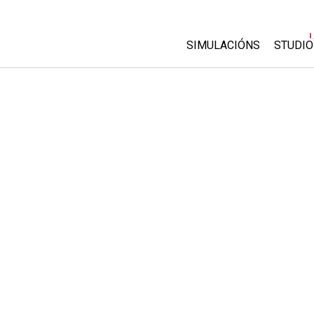
SIMULACIÓNS
STUDIO
All Sims
About
Custo
Física
Start 
Matemáticas
Purch
Química
Ciencias da Terra
Bioloxía
Simulacións traducidas
Customizable Sims