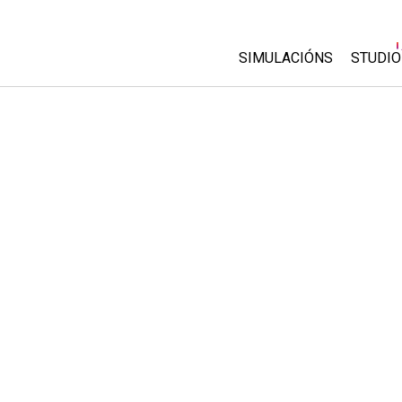
SIMULACIÓNS
STUDIO
All Sims
About
Custo
Física
Start 
Matemáticas
Purch
Química
Ciencias da Terra
Bioloxía
Simulacións traducidas
Customizable Sims