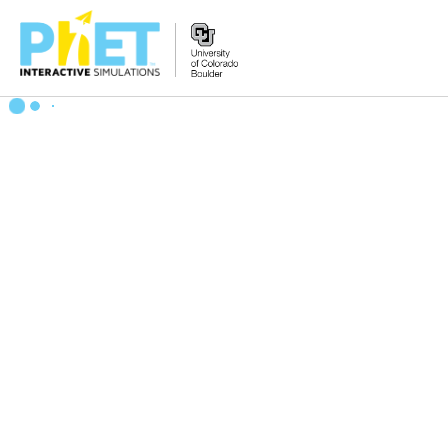
Search
the
PhET
Website