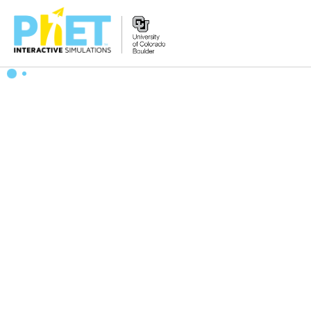
Search
the
PhET
Website