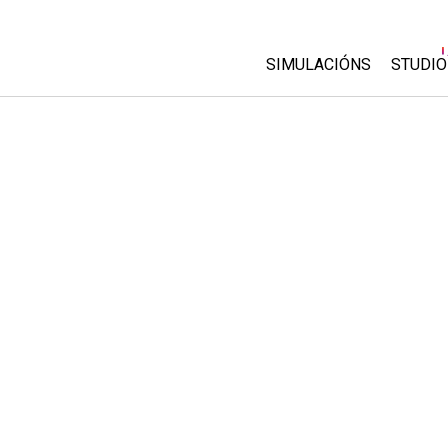
SIMULACIÓNS
STUDIO
All Sims
About
Custo
Física
Start 
Matemáticas
Purch
Química
Ciencias da Terra
Bioloxía
Simulacións traducidas
Customizable Sims