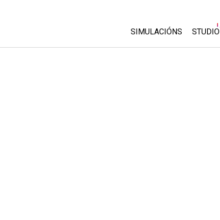
SIMULACIÓNS
STUDIO
All Sims
About
Custo
Física
Start 
Matemáticas
Purch
Química
Ciencias da Terra
Bioloxía
Simulacións traducidas
Customizable Sims