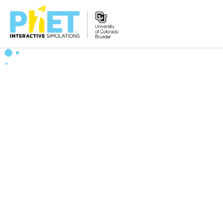
Search
the
PhET
Website