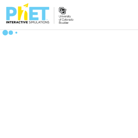
Search
the
PhET
Website