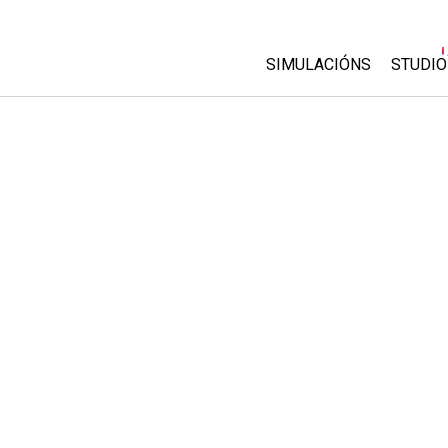
SIMULACIÓNS
STUDIO
All Sims
About
Custo
Física
Start 
Matemáticas
Purch
Química
Ciencias da Terra
Bioloxía
Simulacións traducidas
Customizable Sims