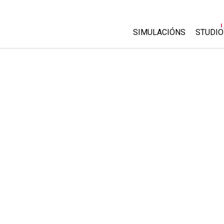
SIMULACIÓNS
STUDIO
All Sims
About
Custo
Física
Start 
Matemáticas
Purch
Química
Ciencias da Terra
Bioloxía
Simulacións traducidas
Customizable Sims