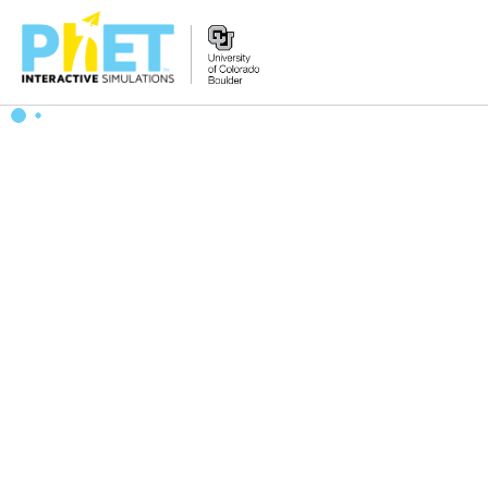
Search
the
PhET
Website