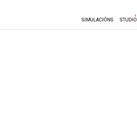
SIMULACIÓNS
STUDIO
All Sims
About
Custo
Física
Start 
Matemáticas
Purch
Química
Ciencias da Terra
Bioloxía
Simulacións traducidas
Customizable Sims