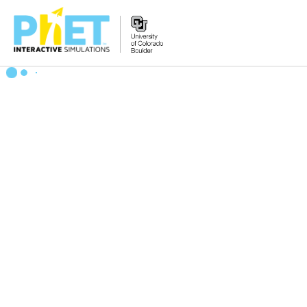
Search
the
PhET
Website