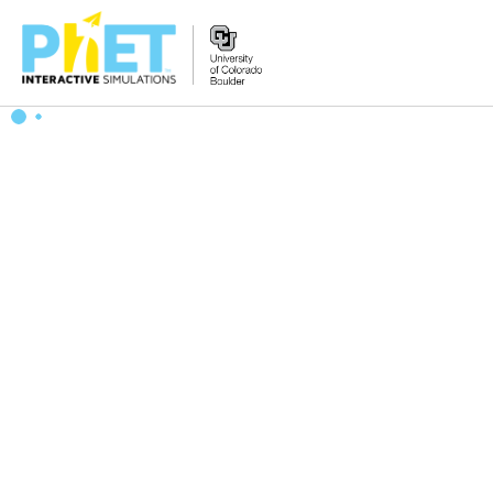
Search
the
PhET
Website