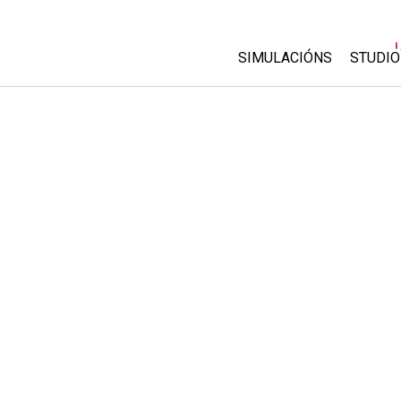
SIMULACIÓNS
STUDIO
All Sims
About
Custo
Física
Start 
Matemáticas
Purch
Química
Ciencias da Terra
Bioloxía
Simulacións traducidas
Customizable Sims