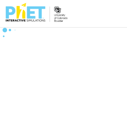
Search
the
PhET
Website