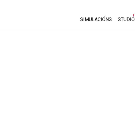
SIMULACIÓNS
STUDIO
All Sims
About
Custo
Física
Start 
Matemáticas
Purch
Química
Ciencias da Terra
Bioloxía
Simulacións traducidas
Customizable Sims