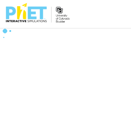
Search
the
PhET
Website