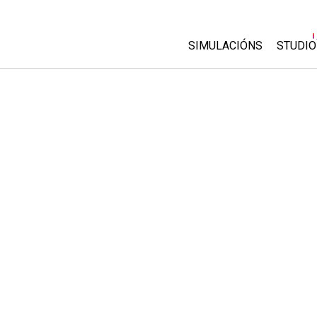
SIMULACIÓNS
STUDIO
All Sims
About
Custo
Física
Start 
Matemáticas
Purch
Química
Ciencias da Terra
Bioloxía
Simulacións traducidas
Customizable Sims