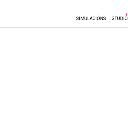
SIMULACIÓNS
STUDIO
All Sims
About
Custo
Física
Start 
Matemáticas
Purch
Química
Ciencias da Terra
Bioloxía
Simulacións traducidas
Customizable Sims