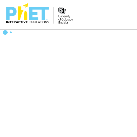
Search
the
PhET
Website