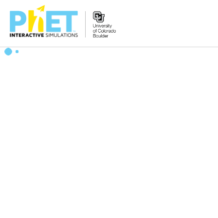
Search
the
PhET
Website