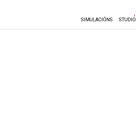
SIMULACIÓNS
STUDIO
All Sims
About
Custo
Física
Start 
Matemáticas
Purch
Química
Ciencias da Terra
Bioloxía
Simulacións traducidas
Customizable Sims