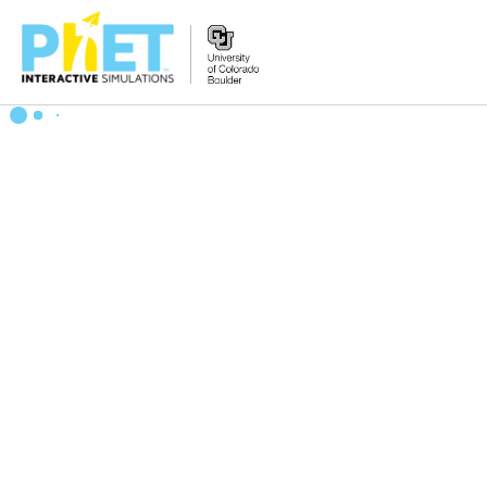
Search
the
PhET
Website