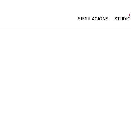
SIMULACIÓNS
STUDIO
All Sims
About
Custo
Física
Start 
Matemáticas
Purch
Química
Ciencias da Terra
Bioloxía
Simulacións traducidas
Customizable Sims