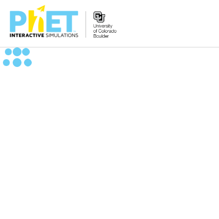
Search
the
PhET
Website