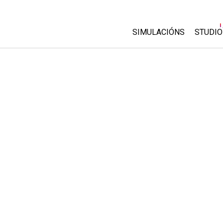
SIMULACIÓNS
STUDIO
All Sims
About
Custo
Física
Start 
Matemáticas
Purch
Química
Ciencias da Terra
Bioloxía
Simulacións traducidas
Customizable Sims