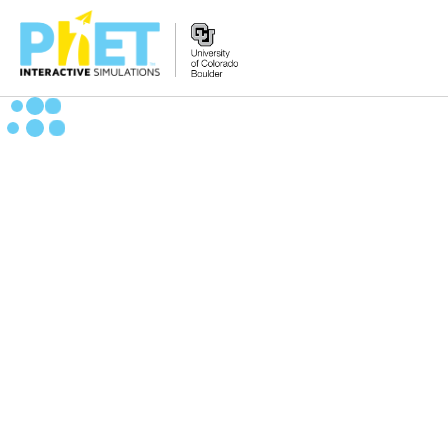
Search
the
PhET
Website