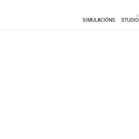
SIMULACIÓNS
STUDIO
All Sims
About
Custo
Física
Start 
Matemáticas
Purch
Química
Ciencias da Terra
Bioloxía
Simulacións traducidas
Customizable Sims