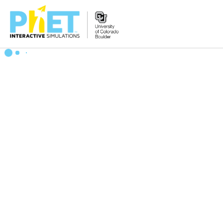
Search
the
PhET
Website