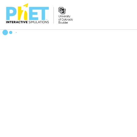
Search
the
PhET
Website