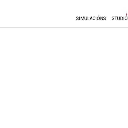
SIMULACIÓNS
STUDIO
All Sims
About
Custo
Física
Start 
Matemáticas
Purch
Química
Ciencias da Terra
Bioloxía
Simulacións traducidas
Customizable Sims