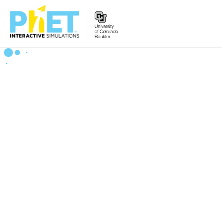
Search
the
PhET
Website