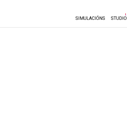
SIMULACIÓNS
STUDIO
All Sims
About
Custo
Física
Start 
Matemáticas
Purch
Química
Ciencias da Terra
Bioloxía
Simulacións traducidas
Customizable Sims