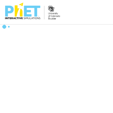
Search
the
PhET
Website