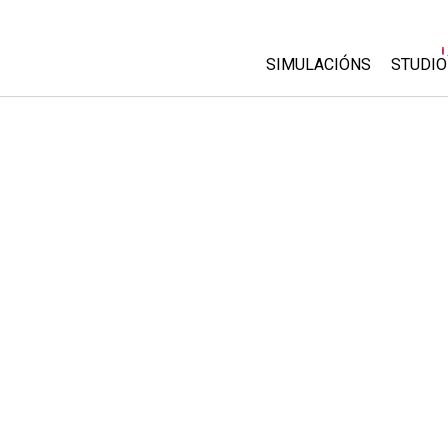
SIMULACIÓNS
STUDIO
All Sims
About
Custo
Física
Start 
Matemáticas
Purch
Química
Ciencias da Terra
Bioloxía
Simulacións traducidas
Customizable Sims