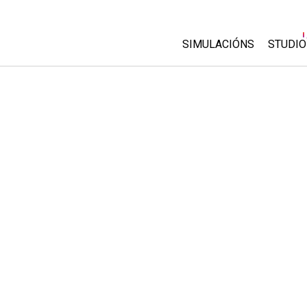
SIMULACIÓNS
STUDIO
All Sims
About
Custo
Física
Start 
Matemáticas
Purch
Química
Ciencias da Terra
Bioloxía
Simulacións traducidas
Customizable Sims