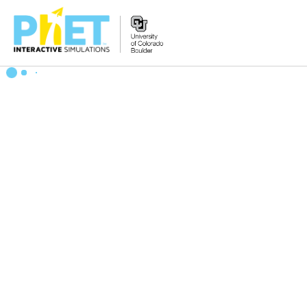
Search
the
PhET
Website