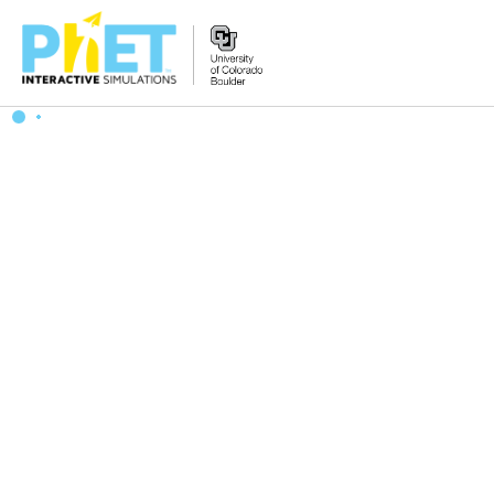
Search
the
PhET
Website