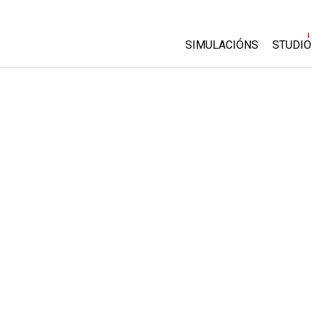
SIMULACIÓNS
STUDIO
All Sims
About
Custo
Física
Start 
Matemáticas
Purch
Química
Ciencias da Terra
Bioloxía
Simulacións traducidas
Customizable Sims