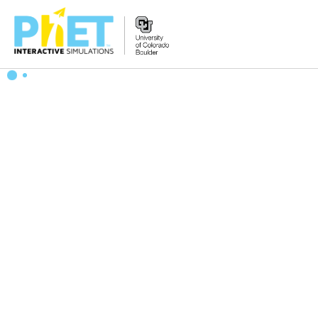
Search
the
PhET
Website