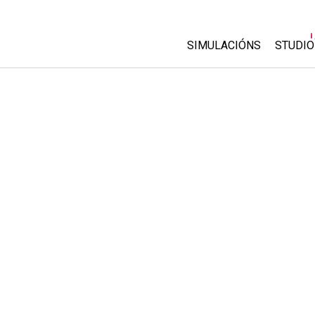
SIMULACIÓNS
STUDIO
All Sims
About
Custo
Física
Start 
Matemáticas
Purch
Química
Ciencias da Terra
Bioloxía
Simulacións traducidas
Customizable Sims