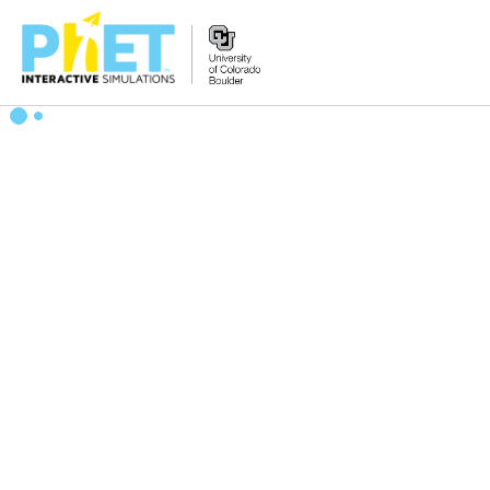
Search
the
PhET
Website