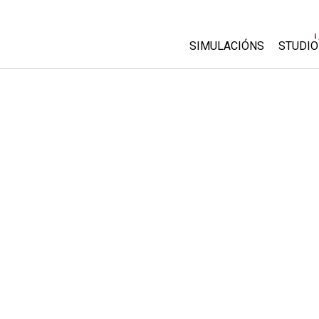
SIMULACIÓNS
STUDIO
All Sims
About
Custo
Física
Start 
Matemáticas
Purch
Química
Ciencias da Terra
Bioloxía
Simulacións traducidas
Customizable Sims