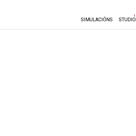
SIMULACIÓNS
STUDIO
All Sims
About
Custo
Física
Start 
Matemáticas
Purch
Química
Ciencias da Terra
Bioloxía
Simulacións traducidas
Customizable Sims