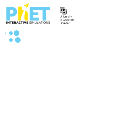
Search
the
PhET
Website