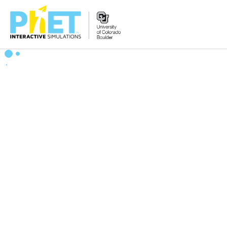
Search
the
PhET
Website