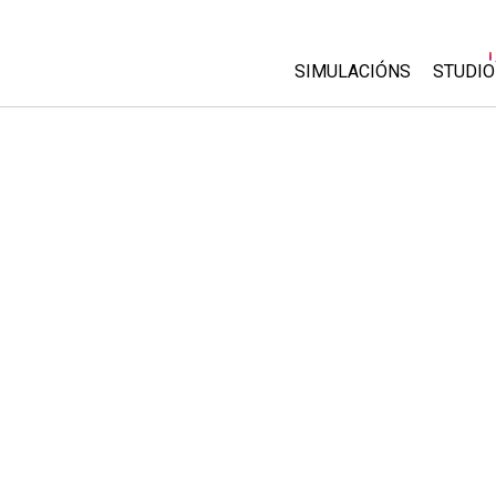
SIMULACIÓNS
STUDIO
All Sims
About
Custo
Física
Start 
Matemáticas
Purch
Química
Ciencias da Terra
Bioloxía
Simulacións traducidas
Customizable Sims