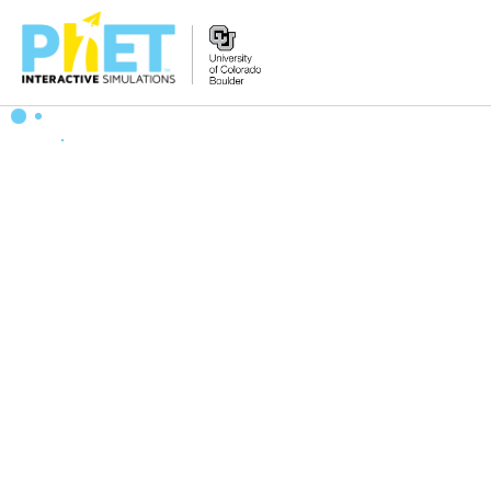
Search
the
PhET
Website