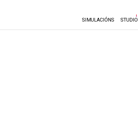
SIMULACIÓNS
STUDIO
All Sims
About
Custo
Física
Start 
Matemáticas
Purch
Química
Ciencias da Terra
Bioloxía
Simulacións traducidas
Customizable Sims