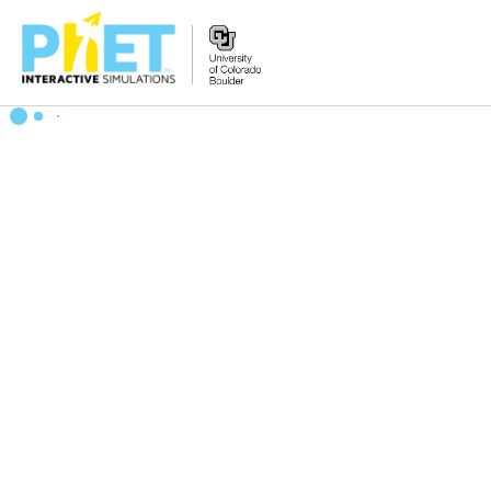
Search
the
PhET
Website