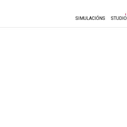
SIMULACIÓNS
STUDIO
All Sims
About
Custo
Física
Start 
Matemáticas
Purch
Química
Ciencias da Terra
Bioloxía
Simulacións traducidas
Customizable Sims