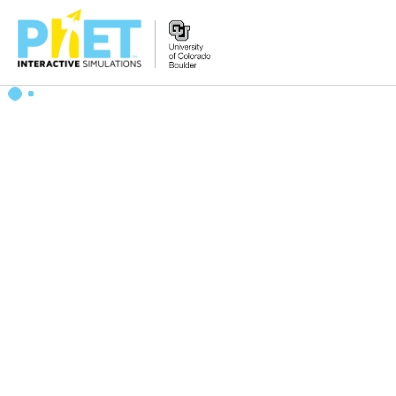
Search
the
PhET
Website