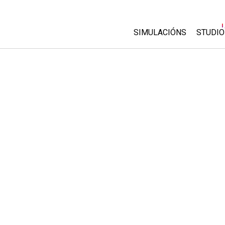
SIMULACIÓNS
STUDIO
All Sims
About
Custo
Física
Start 
Matemáticas
Purch
Química
Ciencias da Terra
Bioloxía
Simulacións traducidas
Customizable Sims