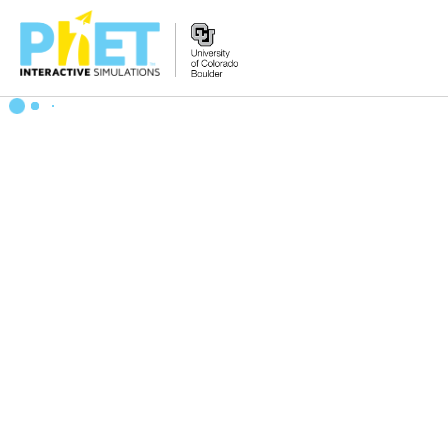
Search
the
PhET
Website