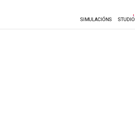
SIMULACIÓNS
STUDIO
All Sims
About
Custo
Física
Start 
Matemáticas
Purch
Química
Ciencias da Terra
Bioloxía
Simulacións traducidas
Customizable Sims