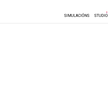
SIMULACIÓNS
STUDIO
All Sims
About
Custo
Física
Start 
Matemáticas
Purch
Química
Ciencias da Terra
Bioloxía
Simulacións traducidas
Customizable Sims