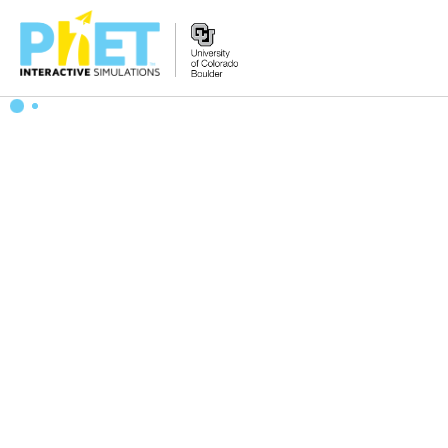
Search
the
PhET
Website