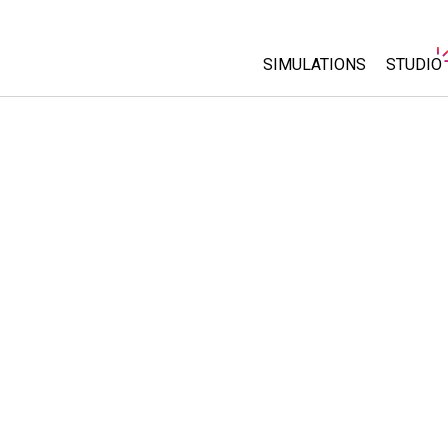
SIMULATIONS
STUDIO
Toutes les simulations
About 
Custo
Physique
Start a
Maths
Purcha
Chimie
Sciences de la Terre
Biologie
Simulations traduites
Customizable Sims