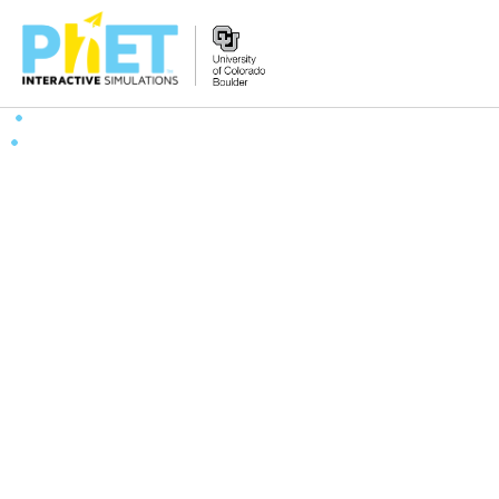
Rechercher
sur
le
site
PhET