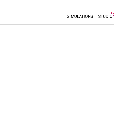
SIMULATIONS
STUDIO
Toutes les simulations
About 
Custo
Physique
Start a
Maths
Purcha
Chimie
Sciences de la Terre
Biologie
Simulations traduites
Customizable Sims