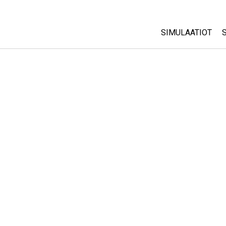
SIMULAATIOT
All Sims
Fysiikka
Matematiikka
Kemia
Maantiede
Biologia
Käännetyt simul
Customizable S