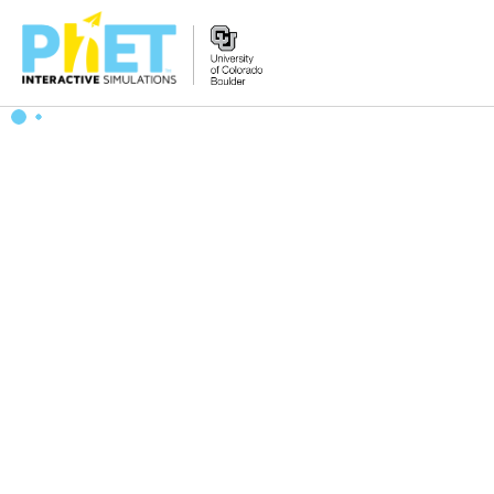
Search
the
PhET
Website