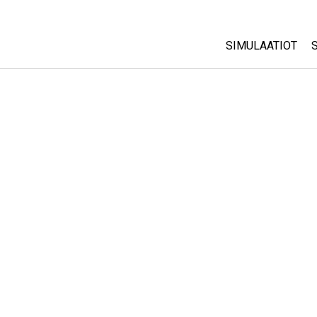
SIMULAATIOT
All Sims
Fysiikka
Matematiikka
Kemia
Maantiede
Biologia
Käännetyt simul
Customizable S