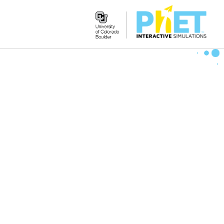
Search
the
PhET
Website