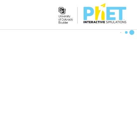
Search
the
PhET
Website