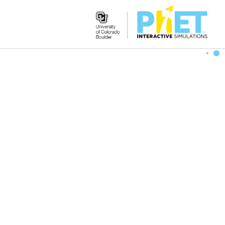
Search
the
PhET
Website